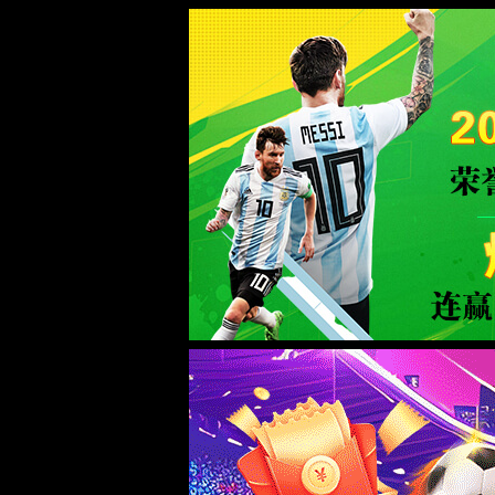
页面错误！请稍后再试～
ThinkPHP
V6.0.12LTS
{ 十年磨一剑-为API开发设计的高性能框架