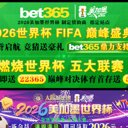
 }
-
官方手册
XML 地图