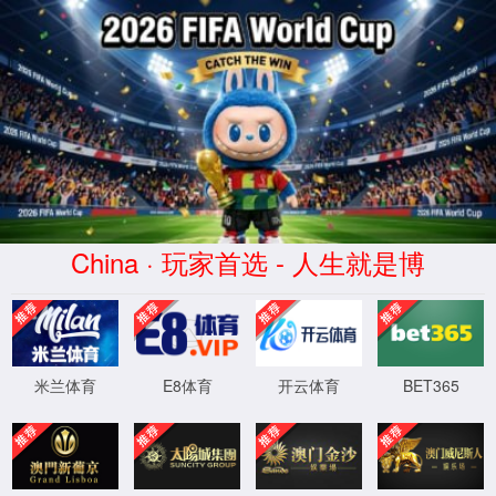
页面错误！请稍后再试～
ThinkPHP
V6.0.12LTS
{ 十年磨一剑-为API开发设计的高性能框
架 }
-
官方手册
XML 地图