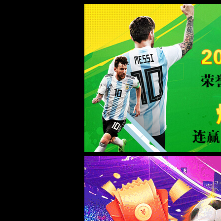
页面错误！请稍后再试～
ThinkPHP
V6.0.12LTS
{ 十年磨一剑-为API开发设计的高性能框架