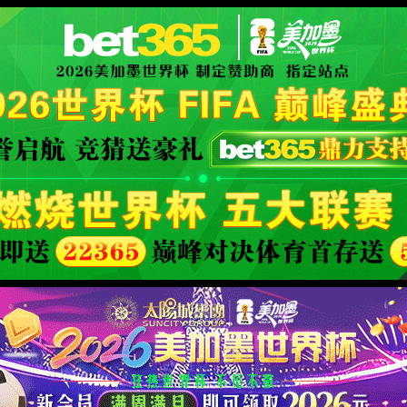
 }
-
官方手册
XML 地图