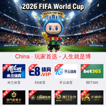
页面错误！请稍后再试～
ThinkPHP
V6.0.12LTS
{ 十年磨一剑-为API开发设计的高性能框
架 }
-
官方手册
XML 地图